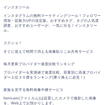
インスタツール
インスタグラムの無料マーケティングツール！フォロワー
増加・拡散力UPの決定版。おすすめタグ、タグの人気度
調査、おすすめユーザーが、一気に分る！インスタツー
ル。
スクショ！
すぐに使えて時間で消える画像貼りこみ共有サービス
毎月更新プロバイダー速度比較ランキング
プロバイダーを実測値で速度比較。容量別に高速プロバイ
ダー上位３０傑をランキング(乗り換えに必見！)
ギガファイル便
家族を見守る無料画像中継サービス
掲載実績
famicam(ファミカム)は設置したカメラで撮影した画像
を、Web上でお預かりします。