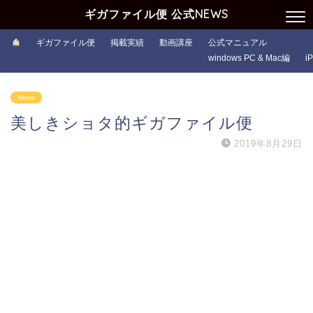
ギガファイル便 公式NEWS
ギガファイル便
掲載実績
動画講座
公式マニュアル
windows PC & Mac編
i
News
美しきショタ的ギガファイル便
2019年8月29日