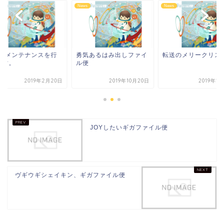
s
News
News
20 メンテナンスを行
勇気あるはみ出しファイ
転送のメリークリス
ます。
ル便
2019年2月20日
2019年10月20日
2019年1
JOYしたいギガファイル便
ヴギウギシェイキン、ギガファイル便