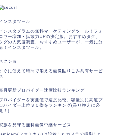
インスタツール
インスタグラムの無料マーケティングツール！フォ
ロワー増加・拡散力UPの決定版。おすすめタグ、
タグの人気度調査、おすすめユーザーが、一気に分
る！インスタツール。
スクショ！
すぐに使えて時間で消える画像貼りこみ共有サービ
ス
毎月更新プロバイダー速度比較ランキング
プロバイダーを実測値で速度比較。容量別に高速プ
ロバイダー上位３０傑をランキング(乗り換えに必
見！)
ews
News
家族を見守る無料画像中継サービス
famicam(ファミカム)は設置したカメラで撮影した