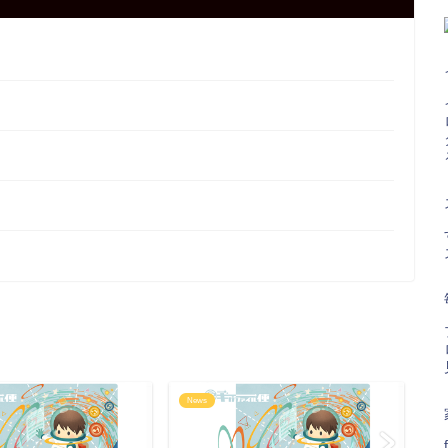
News
N