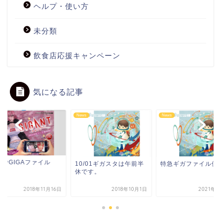
ヘルプ・使い方
未分類
飲食店応援キャンペーン
気になる記事
s
News
News
裸でGIGAファイル
10/01ギガスタは午前半
特急ギガファイル便
！
休です。
2018年11月16日
2018年10月1日
2021年4