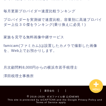
毎月更新プロバイダー速度比較ランキング
プロバイダーを実測値で速度比較。容量別に高速プロバイ
ダー上位３０傑をランキング(乗り換えに必見！)
ギガファイル便
家族を見守る無料画像中継サービス
掲載実績
famicam(ファミカム)は設置したカメラで撮影した画像
を、Web上でお預かりします。
動画講座
月次顧問料8,000円からの横浜市若手税理士
澤田税理士事務所
MENU
運営会社
2016–2026 ギガファイル便 公式NEWS
This site is protected by reCAPTCHA and the Google
Privacy Policy
and
Terms of Service
apply.