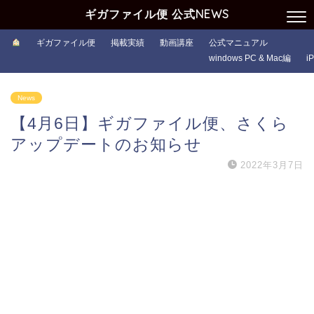
ギガファイル便 公式NEWS
ギガファイル便
掲載実績
動画講座
公式マニュアル
windows PC & Mac編
i
News
【4月6日】ギガファイル便、さくら
アップデートのお知らせ
2022年3月7日