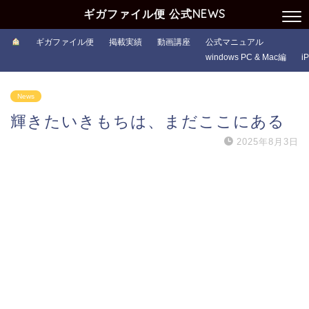
ギガファイル便 公式NEWS
ギガファイル便
掲載実績
動画講座
公式マニュアル
windows PC & Mac編
i
News
輝きたいきもちは、まだここにある
2025年8月3日