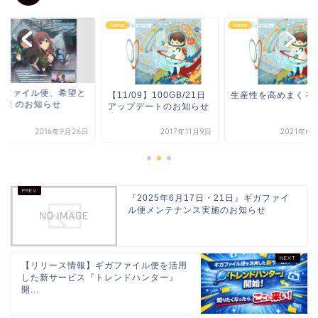
s
News
News
ガファイル便、希望と
【11/09】100GB/21日
生産性を高めまくる
条理 のお知らせ
アップデートのお知らせ
2016年9月26日
2017年11月9日
2021年6
『2025年6月17日・21日』ギガファイ
ル便メンテナンス実施のお知らせ
【リリース情報】ギガファイル便を活用
した新サービス『トレンドハンター』
開...