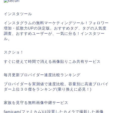
インスタツール
インスタグラムの無料マーケティングツール！フォロワー
増加・拡散力UPの決定版。おすすめタグ、タグの人気度
調査、おすすめユーザーが、一気に分る！インスタツー
ル。
スクショ！
すぐに使えて時間で消える画像貼りこみ共有サービス
毎月更新プロバイダー速度比較ランキング
プロバイダーを実測値で速度比較。容量別に高速プロバイ
ダー上位３０傑をランキング(乗り換えに必見！)
ギガファイル便
家族を見守る無料画像中継サービス
掲載実績
famicam(ファミカム)は設置したカメラで撮影した画像