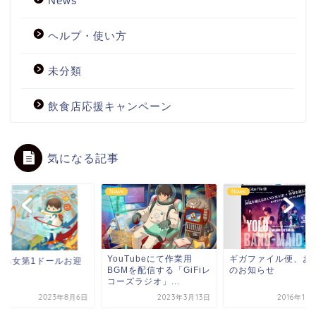
News
ヘルプ・使い方
未分類
飲食店応援キャンペーン
気になる記事
s
News
News
YouTubeにて作業用
ギガファイル便、お
薇乙女第1ドールお迎
BGMを配信する「GiFiレ
のお知らせ
便
コーズラジオ」...
2023年8月6日
2023年3月13日
2016年11