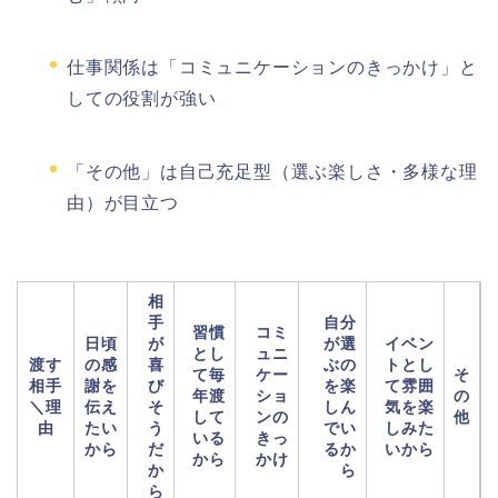
仕事関係は「コミュニケーションのきっかけ」と
しての役割が強い
「その他」は自己充足型（選ぶ楽しさ・多様な理
由）が目立つ
相
手
自分
習慣
コミ
日頃
が
が選
イベン
とし
ュニ
渡す
の感
喜
ぶの
トとし
て毎
ケー
そ
相手
謝を
び
を楽
て雰囲
年渡
ショ
の
＼理
伝え
そ
しん
気を楽
して
ンの
他
由
たい
う
でい
しみた
いる
きっ
から
だ
るか
いから
から
かけ
か
ら
ら