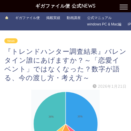
ギガファイル便 公式NEWS
ギガファイル便
掲載実績
動画講座
公式マニュアル
windows PC & Mac編
i
News
『トレンドハンター調査結果』バレン
タイン誰にあげますか？～「恋愛イ
ベント」ではなくなった？数字が語
る、今の渡し方・考え方～
2026年1月21日