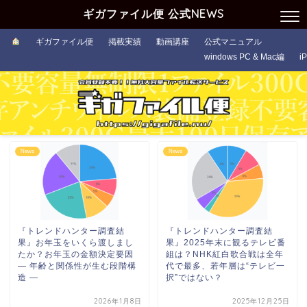
ギガファイル便 公式NEWS
ギガファイル便
掲載実績
動画講座
公式マニュアル
windows PC & Mac編
i
News
News
『トレンドハンター調査結
『トレンドハンター調査結
果』お年玉をいくら渡しまし
果』2025年末に観るテレビ番
たか？お年玉の金額決定要因
組は？NHK紅白歌合戦は全年
― 年齢と関係性が生む段階構
代で最多、若年層は“テレビ一
造 ―
択”ではない？
2026年1月8日
2025年12月25日