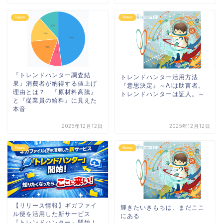
News
News
『トレンドハンター調査結
トレンドハンター活用方法
果』消費者が納得する値上げ
『意思決定』～AIは助言者。
理由とは？ 『原材料高騰』
トレンドハンターは証人。～
と『従業員の給料』に見えた
本音
2025年12月12日
2025年12月12日
News
News
【リリース情報】ギガファイ
輝きたいきもちは、まだここ
ル便を活用した新サービス
にある
『トレンドハンター』開始！